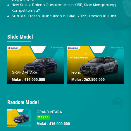
New Suzuki Baleno Gunakan Mesin K15B, Siap Mengadang
Kompetitornya?
Suzuki S-Presso Diluncurkan di GIIAS 2022, Dipesan 189 Unit
Slide Model
Fronx
SPRESSO
Mulai :
262.500.000
Mulai :
173.100.000
Random Model
GRAND VITARA
2 TYPE
Mulai : 416.000.000