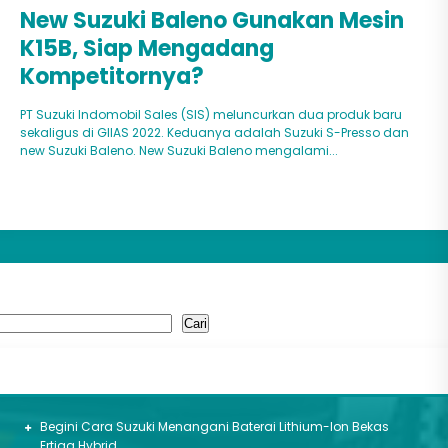
New Suzuki Baleno Gunakan Mesin
K15B, Siap Mengadang
Kompetitornya?
PT Suzuki Indomobil Sales (SIS) meluncurkan dua produk baru
sekaligus di GIIAS 2022. Keduanya adalah Suzuki S-Presso dan
new Suzuki Baleno. New Suzuki Baleno mengalami...
ari
Cari
erita Terbaru
Begini Cara Suzuki Menangani Baterai Lithium-Ion Bekas
Ertiga Hybrid