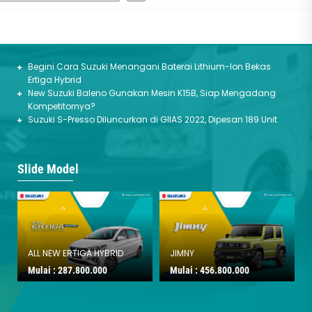
erita Terbaru
Begini Cara Suzuki Menangani Baterai Lithium-Ion Bekas
Ertiga Hybrid
New Suzuki Baleno Gunakan Mesin K15B, Siap Mengadang
Kompetitornya?
Suzuki S-Presso Diluncurkan di GIIAS 2022, Dipesan 189 Unit
Slide Model
ALL NEW ERTIGA HYBRID
JIMNY
Mulai :
287.800.000
Mulai :
456.800.000