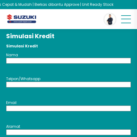
s Cepat & Mudah | Berkas dibantu Approve | Unit Ready Stock
You are here :
Beranda
/
Simulasi Kredit
Simulasi Kredit
Simulasi Kredit
Nama
Telpon/Whatsapp
Email
Alamat